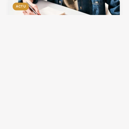
ACTU
Top 5 banques en ligne :
choisissez l'offre idéale pour
vous
10 décembre 2024
6 min de lecture →
ACTU