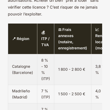
autorisations. Acheter un bien "prêt à louer" sans
vérifier cette licence ? C’est risquer de ne jamais
pouvoir l’exploiter.
⚖️ Frais
📈
💰
annexes
Rendem
📍 Région
ITP /
(notaire,
locatif b
TVA
enregistrement)
(moyen
8 %
Catalogne
- 10
3,8 % - 
1 800 - 2 800 €
(Barcelone)
%
%
(ITP)
Madrileño
7 %
4,0 % - 
1 500 - 2 500 €
(Madrid)
(ITP)
%
7 %