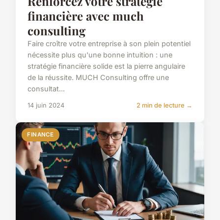
Renforcez votre stratégie
financière avec much
consulting
Faire croître votre entreprise à son plein potentiel
nécessite plus qu'une bonne intuition : une
stratégie financière solide est la pierre angulaire
de la réussite. MUCH Consulting offre une
consultat...
14 juin 2024
2 min de lecture →
FINANCE