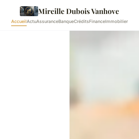
Mireille Dubois Vanhove
Accueil
Actu
Assurance
Banque
Crédits
Finance
Immobilier