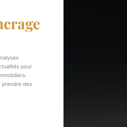
ncrage
analyses
tualités pour
mmobiliers.
r prendre des