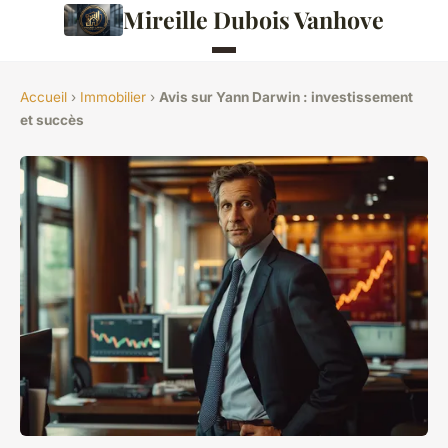
Mireille Dubois Vanhove
Accueil
›
Immobilier
›
Avis sur Yann Darwin : investissement
et succès