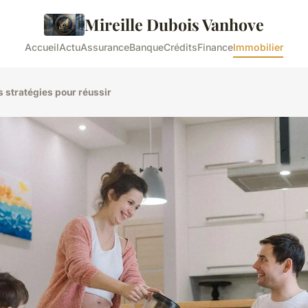
Mireille Dubois Vanhove
Accueil
Actu
Assurance
Banque
Crédits
Finance
Immobilier
es stratégies pour réussir