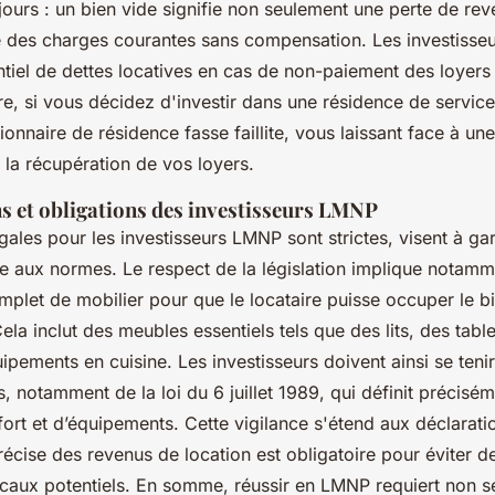
ours : un bien vide signifie non seulement une perte de rev
e des charges courantes sans compensation. Les investisseu
ntiel de dettes locatives en cas de non-paiement des loyers 
tre, si vous décidez d'investir dans une résidence de servic
ionnaire de résidence fasse faillite, vous laissant face à une
 la récupération de vos loyers.
s et obligations des investisseurs LMNP
gales pour les investisseurs LMNP sont strictes, visent à gar
aux normes. Le respect de la législation implique notamme
plet de mobilier pour que le locataire puisse occuper le b
la inclut des meubles essentiels tels que des lits, des table
pements en cuisine. Les investisseurs doivent ainsi se teni
is, notamment de la loi du 6 juillet 1989, qui définit précisém
ort et d’équipements. Cette vigilance s'étend aux déclaratio
récise des revenus de location est obligatoire pour éviter d
scaux potentiels. En somme, réussir en LMNP requiert non 