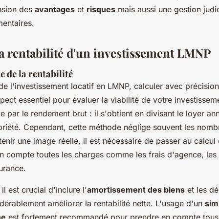
sion des
avantages
et
risques
mais aussi une gestion judi
mentaires.
a rentabilité d'un investissement LMNP
e de la rentabilité
e l'investissement locatif en LMNP, calculer avec précisio
pect essentiel pour évaluer la viabilité de votre investisse
ar le rendement brut : il s'obtient en divisant le loyer ann
opriété. Cependant, cette méthode néglige souvent les nom
nir une image réelle, il est nécessaire de passer au calcul d
en compte toutes les charges comme les frais d'agence, les 
surance.
il est crucial d'inclure l'
amortissement des biens
et les dé
dérablement améliorer la rentabilité nette. L'usage d'un
sim
ne
est fortement recommandé pour prendre en compte tous 