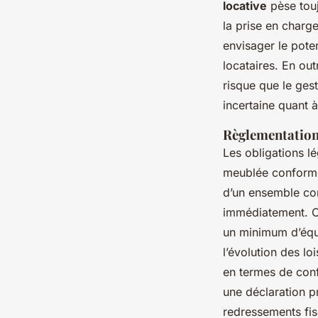
locative
pèse touj
la prise en charg
envisager le pote
locataires. En ou
risque que le gest
incertaine quant à
Règlementation
Les obligations lé
meublée conforme 
d’un ensemble com
immédiatement. Ce
un minimum d’équi
l’évolution des lo
en termes de conf
une déclaration p
redressements fi