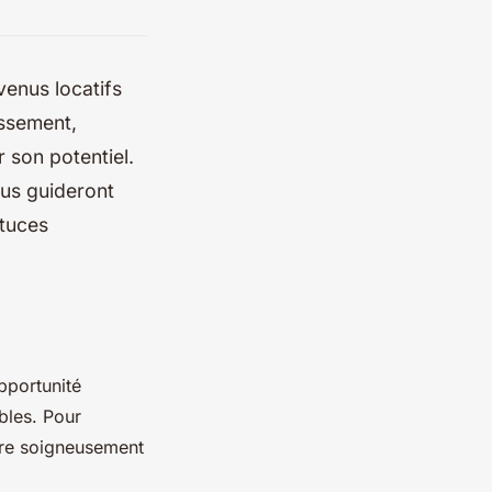
venus locatifs
issement,
 son potentiel.
ous guideront
tuces
pportunité
bles. Pour
être soigneusement