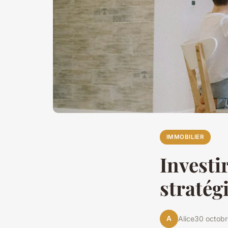
IMMOBILIER
Investi
stratég
A
Alice
30 octob