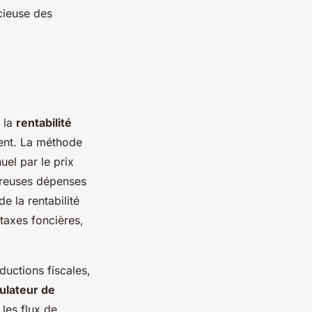
cieuse des
n la
rentabilité
ment. La méthode
uel par le prix
breuses dépenses
e la rentabilité
taxes foncières,
ductions fiscales,
ulateur de
les flux de